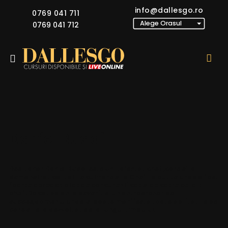
info@dallesgo.ro
0769 041 711
0769 041 712
Daniel Budai
Desi tanar Daniel Budai este un talentat chef ,care si-a
demonstrat calitatiile culinare si la Chefi la cutite unde a fost
foarte apreciat atat de concurenti cat si de catre ceilalti
chefi.De cativa ani a devenit si un antreprenor de
succes,domeniu unde isi poate manifesta toate abilitatiile pe
care si le-a dezvoltat de-a lungul timpului.