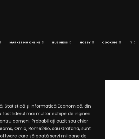
MARKETING ONLINE
BUSINESS
HOBBY
COOKING
IT
ă, Statistică și Informatică Economică, din
a fost liderul mai multor echipe de ingineri
entru oameni. Probabil ați auzit sau chiar
ft Teams, Omio, Rome2Rio, sau Grafana, sunt
oftware care să poată servi milioane de