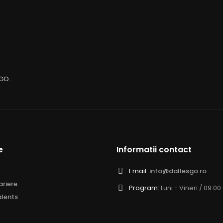
sGO.
e
Informatii contact
Email:
info@dallesgo.ro
riere
Program:
Luni - Vineri / 09:00
lents