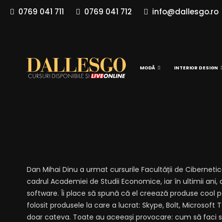
0769 041 711
0769 041 712
info@dallesgo.ro
MODĂ
INTERIOR DESIGN
Dan Mihai Dinu
Dan Mihai Dinu a urmat cursurile Facultății de Cibernetic
cadrul Academiei de Studii Economice, iar în ultimii ani, 
software. Îi place să spună că el creează produse cool p
folosit produsele la care a lucrat: Skype, Bolt, Microso
doar cateva. Toate au aceeași provocare: cum să faci s