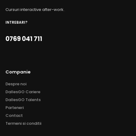
Cursuri interactive after-work.
INTREBARI?
0769 041 711
Companie
Despre noi
DallesGO Cariere
DallesGO Talents
Parteneri
Contact
Termeni si conditii