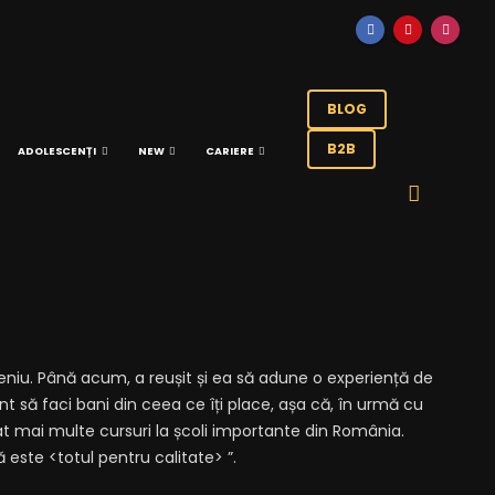
BLOG
B2B
ADOLESCENȚI
NEW
CARIERE
niu. Până acum, a reușit și ea să adune o experiență de
t să faci bani din ceea ce îți place, așa că, în urmă cu
rmat mai multe cursuri la școli importante din România.
ste <totul pentru calitate> ”.