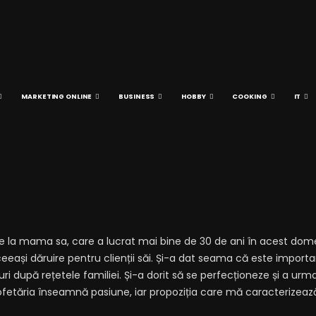
MARKETING ONLINE
BUSINESS
HOBBY
COOKING
IT
e la mama sa, care a lucrat mai bine de 30 de ani în acest dome
eeași dăruire pentru clienții săi. Și-a dat seama că este importan
turi după rețetele familiei. Și-a dorit să se perfecționeze și a u
tăria înseamnă pasiune, iar propoziția care mă caracterizează e