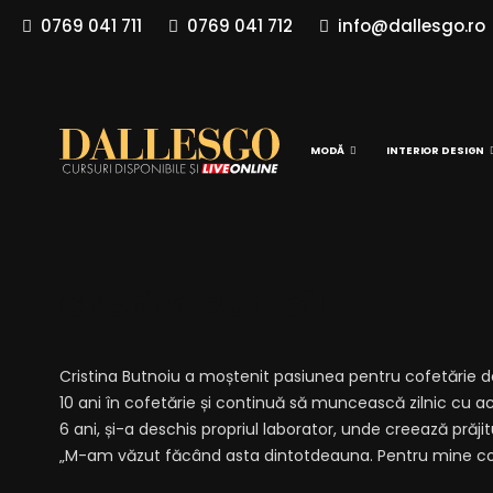
0769 041 711
0769 041 712
info@dallesgo.ro
MODĂ
INTERIOR DESIGN
Cristina Butnoiu
Cristina Butnoiu a moștenit pasiunea pentru cofetărie d
10 ani în cofetărie și continuă să muncească zilnic cu ac
6 ani, și-a deschis propriul laborator, unde creează prăji
„M-am văzut făcând asta dintotdeauna. Pentru mine cofe