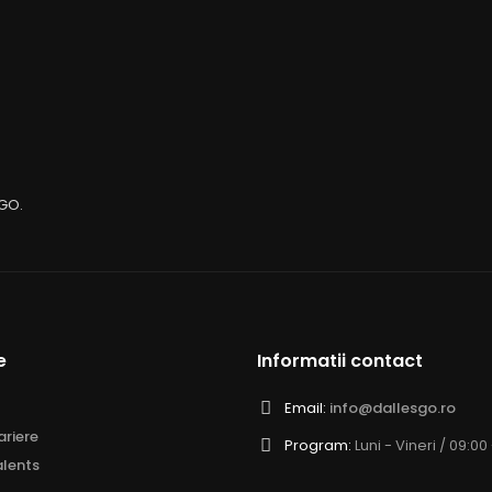
sGO.
e
Informatii contact
Email:
info@dallesgo.ro
riere
Program:
Luni - Vineri / 09:00
lents