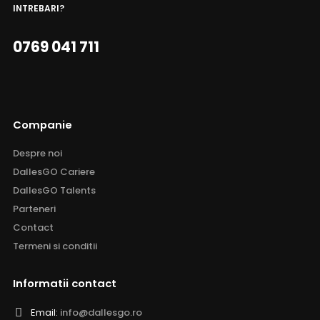
INTREBARI?
0769 041 711
Companie
Despre noi
DallesGO Cariere
DallesGO Talents
Parteneri
Contact
Termeni si conditii
Informatii contact
Email:
info@dallesgo.ro