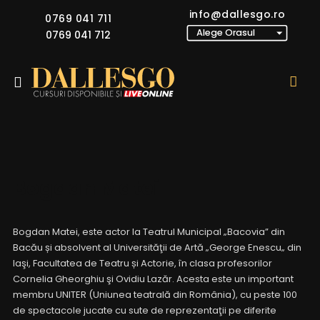
info@dallesgo.ro
0769 041 711
0769 041 712
Bogdan Matei
Bogdan Matei, este actor la Teatrul Municipal „Bacovia” din
Bacău și absolvent al Universităţii de Artă „George Enescu„ din
Iaşi, Facultatea de Teatru și Actorie, în clasa profesorilor
Cornelia Gheorghiu şi Ovidiu Lazăr. Acesta este un important
membru UNITER (Uniunea teatrală din România), cu peste 100
de spectacole jucate cu sute de reprezentaţii pe diferite