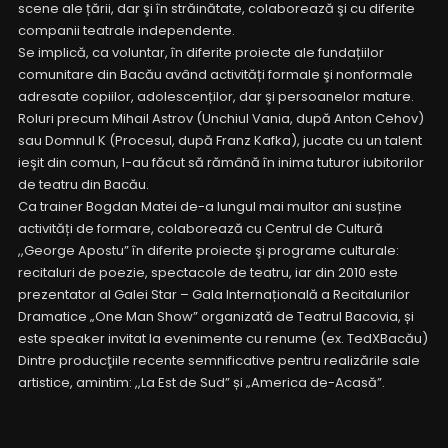
scene ale țării, dar şi în străinătate, colaborează şi cu diferite
companii teatrale independente.
Se implică, ca voluntar, în diferite proiecte ale fundațiilor
comunitare din Bacău având activități formale şi nonformale
adresate copiilor, adolescenților, dar şi persoanelor mature.
Roluri precum Mihail Astrov (Unchiul Vania, după Anton Cehov)
sau Domnul K (Procesul, după Franz Kafka), jucate cu un talent
ieşit din comun, l-au făcut să rămână în inima tuturor iubitorilor
de teatru din Bacău.
Ca trainer Bogdan Matei de-a lungul mai multor ani susține
activități de formare, colaborează cu Centrul de Cultură
,,George Apostu” în diferite proiecte şi programe culturale:
recitaluri de poezie, spectacole de teatru, iar din 2010 este
prezentator al Galei Star – Gala Internațională a Recitalurilor
Dramatice „One Man Show” organizată de Teatrul Bacovia, și
este speaker invitat la evenimente cu renume (ex. TedXBacău)
Dintre producţiile recente semnificative pentru realizările sale
artistice, amintim: ,,La Est de Sud” și „America de-Acasă”.
FOLLOW ME