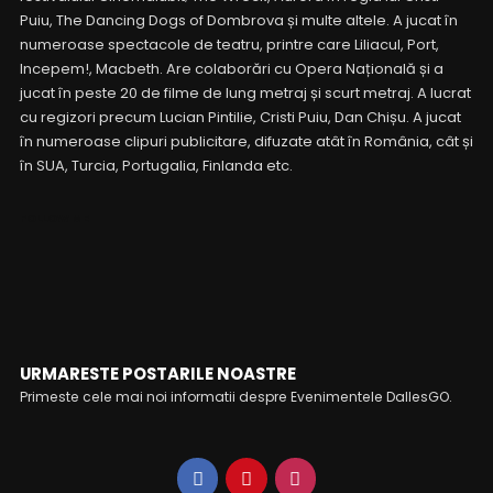
Puiu, The Dancing Dogs of Dombrova și multe altele. A jucat în
numeroase spectacole de teatru, printre care Liliacul, Port,
Incepem!, Macbeth. Are colaborări cu Opera Națională și a
jucat în peste 20 de filme de lung metraj și scurt metraj. A lucrat
cu regizori precum Lucian Pintilie, Cristi Puiu, Dan Chișu. A jucat
în numeroase clipuri publicitare, difuzate atât în România, cât și
în SUA, Turcia, Portugalia, Finlanda etc.
FOLLOW ME
URMARESTE POSTARILE NOASTRE
Primeste cele mai noi informatii despre Evenimentele DallesGO.