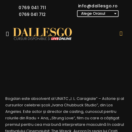
info@dallesgo.ro
0769 041 711
0769 041 712
Bogdan Marhodin
Bogdan este absolvent al UNATC „I. L. Caragiale” – Actorie și al
cursurilor celebrei școli „Ivana Chubbuck Studio”, din Los
Angeles. Este actor și director de casting, cunoscut pentru
rolurile din Radu + Ana, „Strung Love”, film cu care a câștigat
premiul pentru cea mai bună interpretare masculină în cadrul
festivalului Cinemaiubit; The Wreck, Aurora în regia lui Cristi