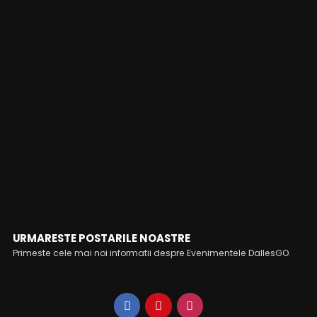
ultimii sapte ani, a adunat in portofoliu o serie vasta de
proiecte, de la rezidențiale la comerciale și HoReCa. Fost
absolvent al cursurilor de Design Interior DallesGO, s-a
dovedit a fi si un bun dascal, folosind metode simple de
indrumare si reusind sa adapteze cursul usor, atat pentru cei
care au deja experienta in domeniu, cat si pentru cei care
sunt pentru prima oara in situatia de a lucra intr-un program
de proiectare. A devenit in scurt timp unul dintre cei mai
indragiti si laudati profesori ai platformei noastre
educationale.
FOLLOW ME
URMARESTE POSTARILE NOASTRE
Primeste cele mai noi informatii despre Evenimentele DallesGO.