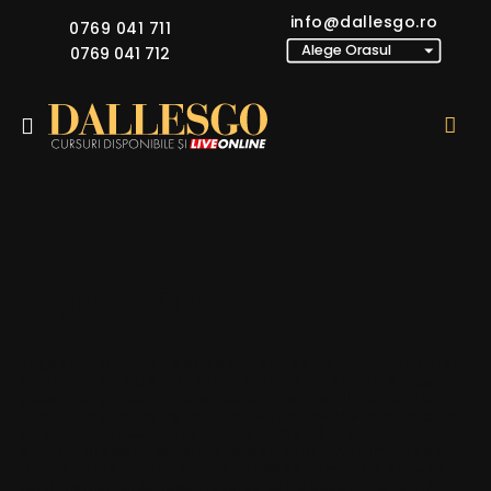
info@dallesgo.ro
0769 041 711
0769 041 712
Bogdan Diaconu
Bogdan reprezinta a doua generatie de ingineri constructori
din familia sa. Cu ambii parinti in domeniu, practic a crescut
pe santier, proiectandu-si inca de mic viitorul in amenajari.
Dupa formarea ca inginer in constructii civile si o experienta
pe santier ce insumeaza undeva la 13 ani (nu putem sa nu
amintim proiectul constructiei Metroului din Drumul Taberei,
unde a coordnonat o echipa de 300 de oameni), a decis ca a
venit momentul sa faca trecerea catre design interior. In