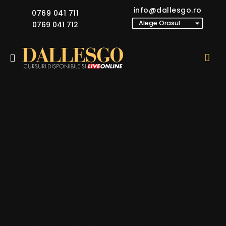
info@dallesgo.ro
0769 041 711
0769 041 712
Bogdan Diaconu
Bogdan reprezinta a doua generatie de ingineri constructori
din familia sa. Cu ambii parinti in domeniu, practic a crescut
pe santier, proiectandu-si inca de mic viitorul in amenajari.
Dupa formarea ca inginer in constructii civile si o experienta
pe santier ce insumeaza undeva la 13 ani (nu putem sa nu
amintim proiectul constructiei Metroului din Drumul Taberei,
unde a coordnonat o echipa de 300 de oameni), a decis ca a
venit momentul sa faca trecerea catre design interior. In