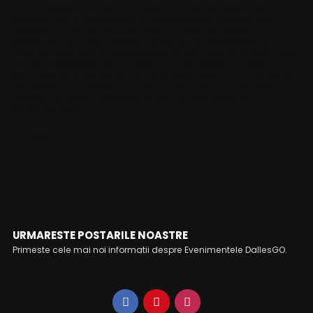
ultimii sapte ani, a adunat in portofoliu o serie vasta de
proiecte, de la rezidențiale la comerciale și HoReCa. Fost
absolvent al cursurilor de Design Interior DallesGO, s-a
dovedit a fi si un bun dascal, folosind metode simple de
indrumare si reusind sa adapteze cursul usor, atat pentru cei
care au deja experienta in domeniu, cat si pentru cei care
sunt pentru prima oara in situatia de a lucra intr-un program
de proiectare. A devenit in scurt timp unul dintre cei mai
indragiti si laudati profesori ai platformei noastre
educationale.
FOLLOW ME
URMARESTE POSTARILE NOASTRE
Primeste cele mai noi informatii despre Evenimentele DallesGO.