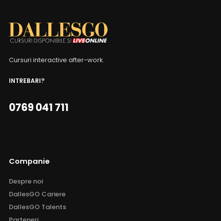
Cursuri interactive after-work.
INTREBARI?
0769 041 711
Companie
Despre noi
DallesGO Cariere
DallesGO Talents
Parteneri