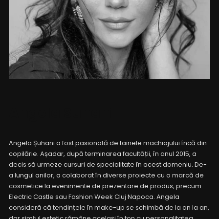
Angela Suhani
Angela Șuhani a fost pasionată de tainele machiajului încă din
copilărie. Așadar, după terminarea facultății, în anul 2015, a
decis să urmeze cursuri de specialitate în acest domeniu. De-
a lungul anilor, a colaborat în diverse proiecte cu o marcă de
cosmetice la evenimente de prezentare de produs, precum
Electric Castle sau Fashion Week Cluj Napoca. Angela
consideră că tendințele în make-up se schimbă de la an la an,
dar simțul estetic rămâne același în ton cu personalitatea