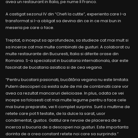
avea un restaurant in Italia, pe nume Il Franco.
A castigat sezonul IV din “Chefi la cutite”, experienta care l-a
transformat si l-a obligat sa devina din ce in ce mai bun in
meseria pe care o face.
Treptat, a inceput sa aprofundeze, sa studieze cat mai mult si
sa incerce cat mai multe combinatii de gusturi. A colaborat cu
multe restaurante din Bucuresti, Italia si diferite orase din
Romania. S-a specializat in bucataria internationala, dar este
fascinat de bucataria asiatica si de cea vegana.
”Pentru bucatarii pasionati, bucătăria vegana nu este limitata.
Putem descoperi ca exista sute de mii de combinatii care vor
avea ca rezultat mancaruri delicioase. In plus, odata ce vei
incepe sa folosesti cat mai multe legume pentru a face cele
mai bune preparate, vei fi complet surprins. Sunt o multime de
retete care pot fi testate, de la dulce la sarat, usor
condimentat, gustos. Gatitul are nevoie de placerea de a
incerca si bucuria de a descoperi noi gusturi. Este importanta
dorinta de a crea constant retete noi care sa surprinda.”