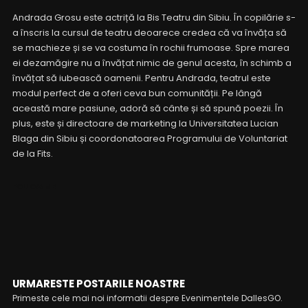
Andrada Grosu este actriță la Bis Teatru din Sibiu. În copilărie s-
a înscris la cursul de teatru deoarece credea că va învăța să
se machieze și se va costuma în rochii frumoase. Spre marea
ei dezamăgire nu a învățat nimic de genul acesta, în schimb a
învățat să iubească oamenii. Pentru Andrada, teatrul este
modul perfect de a oferi ceva bun comunității. Pe lângă
această mare pasiune, adoră să cânte și să spună poezii. În
plus, este și directoare de marketing la Universitatea Lucian
Blaga din Sibiu și coordonatoarea Programului de Voluntariat
de la Fits.
FOLLOW ME
URMARESTE POSTARILE NOASTRE
Primeste cele mai noi informatii despre Evenimentele DallesGO.