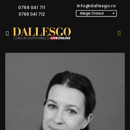
info@dallesgo.ro
0769 041 711
0769 041 712