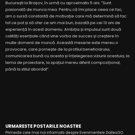
București la Brașov, în urmă cu aproximativ 5 ani. ”Sunt
pasionată de munca mea. Pentru că îmi place ceea ce fac,
am o sursă constantă de motivație care mă determină să fac
tot ce pot și să ofer ce am mai bun, bazată pe cei 13 ani de
experiență în acest domeniu. Ambiția și impulsul sunt două
calități esențiale când vine vorba de succes și creștere în
multe domenii de muncă. Această meserie este mereu o
provocare, care pornește de la profilul beneficiarului,
comunicarea bună cu acesta și înțelegerea viziunii acestuia, la
tema de proiectare, la spațiul mereu diferit compozițional,
până la stilul abordat”.
FOLLOW ME
URMARESTE POSTARILE NOASTRE
Primeste cele mai noi informatii despre Evenimentele DallesGO.