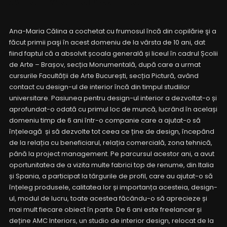
Ana-Maria Călina
Ana-Maria Călina a cochetat cu frumosul încă din copilărie şi a
făcut primii paşi în acest domeniu de la vârsta de 10 ani, dat
fiind faptul că a absolvit școala generală și liceul în cadrul Școlii
de Arte – Brașov, secția Monumentală, după care a urmat
cursurile Facultății de Arte București, secția Pictură, având
contact cu design-ul de interior încă din timpul studiilor
universitare. Pasiunea pentru design-ul interior a dezvoltat-o și
aprofundat-o odată cu primul loc de muncă, lucrând în același
domeniu timp de 6 ani într-o companie care a ajutat-o să
înțeleagă și să dezvolte tot ceea ce ține de design, începând
de la relația cu beneficiarul, relația comercială, zona tehnică,
până la project management. Pe parcursul acestor ani, a avut
oportunitatea de a vizita multe fabrici top de renume, din Italia
și Spania, a participat la târgurile de profil, care au ajutat-o să
înțeleg produsele, calitatea lor și importanța acesteia, design-
ul, modul de lucru, toate acestea făcându-o să aprecieze și
mai mult fiecare obiect în parte. De 6 ani este freelancer și
deține AMC Interiors, un studio de interior design, relocat de la