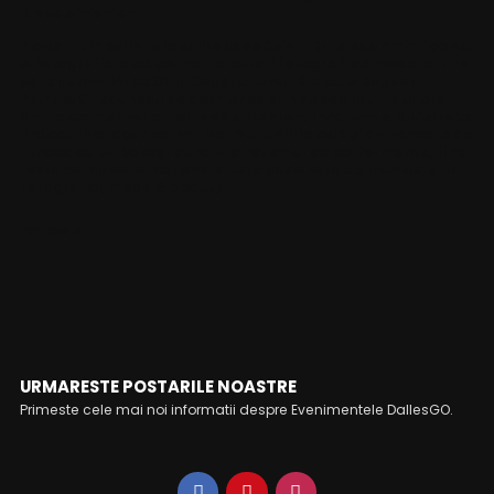
Brave si Women.
A aparut in editoriale stilizate de Ovidiu Buta sau Amir Dobos,
si fotografiate de cei mai talentati fotografi de moda, dintre
care ii amintim pe Oltin Dogaru, Ionut Staicu si Bogdan
Petrice. O recunosti de asemenea si in videoclipurile unora
dintre cei mai hot artisti pop autohtoni, Inna, Ami si Sunstroke
Project fiind doar cativa. Mai mult, Alitia este si antrenoare de
fitness, cu un background in atletismul de performanta, fiind
fosta campioana nationala. Este pasionata de frumos, arta
fotografiei, moda & beauty.
FOLLOW ME
URMARESTE POSTARILE NOASTRE
Primeste cele mai noi informatii despre Evenimentele DallesGO.