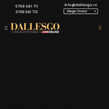
info@dallesgo.ro
0769 041 711
0769 041 712
Alitia Banica
Alitia Banica, fost model al agentiei Best Models, a colaborat
cu unii dintre cei mai buni designeri, makeup-artisti si
fotografi de moda romani, de-a lungul unei cariere
impresionante incepute la 15 ani. A avut aparitii in campanii si
prezentari de moda pentru designeri romani consacrati
precum Adrian Oianu, Bianca Popp, Lena Criveanu, Carmen
Secareanu, Doina Levintza sau Mihaela Glavan, cat si
internationale, fiind reprezentata de agentiile din Milano,