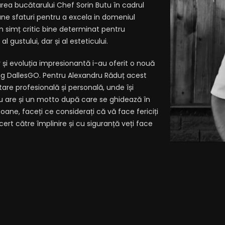
ea bucătarului Chef Sorin Butu în cadrul
bune sfaturi pentru a excela in domeniul
n simț critic bine determinat pentru
 gustului, dar și al esteticului.
 și evoluția impresionantă i-au oferit o nouă
ing DallesGO. Pentru Alexandru Răduț acest
re profesională și personală, unde își
ru are și un motto după care se ghidează în
soane, faceți ce considerați că vă face fericiți
rt către împlinire și cu siguranță veți face