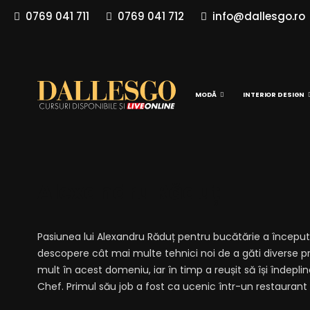
0769 041 711
0769 041 712
info@dallesgo.ro
MODĂ
INTERIOR DESIGN
Alexandru Răduț
Pasiunea lui Alexandru Răduț pentru bucătărie a început 
descopere cât mai multe tehnici noi de a găti diverse pr
mult în acest domeniu, iar în timp a reușit să își îndepl
Chef. Primul său job a fost ca ucenic într-un restauran