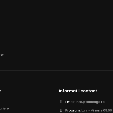
sGO.
e
Informatii contact
Email:
info@dallesgo.ro
riere
Program:
Luni - Vineri / 09:00