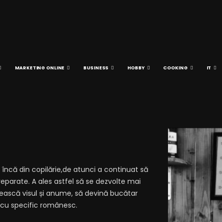
MARKETING ONLINE
BUSINESS
HOBBY
COOKING
IT
încă din copilărie,de atunci a continuat să
eparate. A ales astfel să se dezvolte mai
inească visul și anume, să devină bucătar
t cu specific românesc.