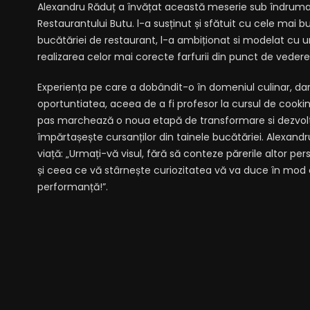
Alexandru Răduț a învățat această meserie sub îndrumar
Restaurantului Butu. l-a susținut și sfătuit cu cele mai 
bucătăriei de restaurant, l-a ambiționat si modelat cu u
realizarea celor mai corecte farfurii din punct de vedere al
Experiența pe care a dobândit-o în domeniul culinar, dar
oportuntiatea, aceea de a fi profesor la cursul de cook
pas marchează o noua etapă de transformare si dezvolta
împărtașește cursanților din tainele bucătăriei. Alexand
viață: „Urmați-vă visul, fără să conteze părerile altor per
și ceea ce vă stârnește curiozitatea vă va duce în mod ce
performanță!”.