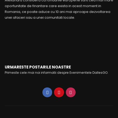
Alexandru considera ca fondurile europene sunt cea mai mare
oportunitate de finantare care exista in acest moment in
Romania, ce poate aduce cu 10 ani mai aproape dezvoltarea
unei afaceri sau a unei comunitati locale.
FOLLOW ME
URMARESTE POSTARILE NOASTRE
Primeste cele mai noi informatii despre Evenimentele DallesGO.