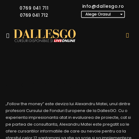
info@dallesgo.ro
0769 041 711
0769 041 712
Alexandru Matei
„Follow the money” este deviza lui Alexandru Matei, unul dintre
profesorii Cursului de Fonduri Europene de la DallesGO. Cu o
experienta impresionanta atat in evaluarea de proiecte, cat si
pe partea de consultanta, Alexandru Matei este pregatit sa le
ofere cursantilor informatiile de care au nevoie pentru ca la
sfarsitul celor 12 saptamani sa stie sa scrie si sa implementeze