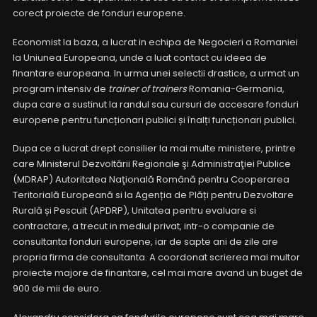
corect proiecte de fonduri europene.
Economist la baza, a lucrat in echipa de Negocieri a Romaniei
la Uniunea Europeana, unde a luat contact cu ideea de
finantare europeana. In urma unei selectii drastice, a urmat un
program intensiv de
trainer of trainers
Romania-Germania,
dupa care a sustinut la randul sau cursuri de accesare fonduri
europene pentru funcționari publici și înalți funcționari publici.
Dupa ce a lucrat drept consilier la mai multe ministere, printre
care Ministerul Dezvoltării Regionale şi Administraţiei Publice
(MDRAP) Autoritatea Naţională Română pentru Cooperarea
Teritorială Europeană si la Agenția de Plăți pentru Dezvoltare
Rurală și Pescuit (APDRP), Unitatea pentru evaluare si
contractare, a trecut in mediul privat, intr-o companie de
consultanta fonduri europene, iar de sapte ani de zile are
propria firma de consultanta. A coordonat scrierea mai multor
proiecte majore de finantare, cel mai mare avand un buget de
900 de mii de euro.