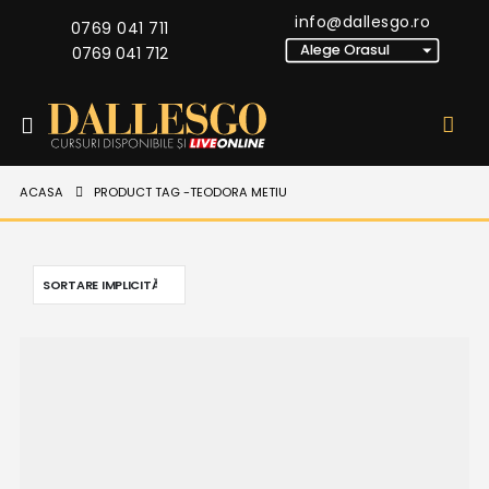
info@dallesgo.ro
0769 041 711
0769 041 712
ACASA
PRODUCT TAG -
TEODORA METIU