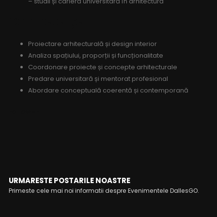
– studii și carieră universitară în arhitectură
Competențe
Proiectare arhitecturală și design interior
Analiza spațiului, proporții și funcționalitate
Coordonare proiecte și concepte arhitecturale
Predare universitară și mentorat profesional
Abordare conceptuală coerentă și contemporană
FOLLOW ME
URMARESTE POSTARILE NOASTRE
Primeste cele mai noi informatii despre Evenimentele DallesGO.