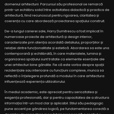
domeniul arhitecturii. Parcursul său profesional se remarcă
printr-un echilibru solid între activitatea didactică și practica de
arhitectură, fiind recunoscut pentru rigoarea, claritatea și
coerența cu care abordează proiectarea spațiului construit.
De-a lungul carierei sale, Harry Dumitrescu a fost implicat în
numeroase proiecte de arhitectură și design interior,
caracterizate prin atenția acordată detaliului, proporțiilor și
relației dintre funcționalitate și estetică. Abordarea sa este una
contemporană și echilibrată, în care materialele, lumina și
organizarea spațiului sunt tratate ca elemente esențiale ale
unei arhitecturi bine gândite. Fie că este vorba despre spații
rezidențiale sau interioare cu funcțiuni complexe, munca sa
reflectă o înțelegere profundă a modului în care arhitectura
influențează experiența utilizatorului.
În mediul academic, este apreciat pentru seriozitatea și
exigența profesională, dar și pentru capacitatea de a structura
informația într-un mod clar și aplicabil. Stilul său pedagogic
pune accent pe gândirea logică, pe fundamentarea corectă a