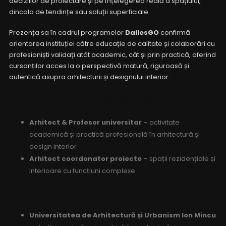
deciziilor de proiectare și pe înțelegerea reală a spațiului,
dincolo de tendințe sau soluții superficiale.
Prezența sa în cadrul programelor
DallesGO
confirmă
orientarea instituției către educație de calitate și colaborări cu
profesioniști validați atât academic, cât și prin practică, oferind
cursanților acces la o perspectivă matură, riguroasă și
autentică asupra arhitecturii și designului interior.
Experiență profesională
Arhitect & Profesor universitar
– activitate
academică și practică profesională în arhitectură și
design interior
Arhitect coordonator proiecte
– spații rezidențiale și
interioare cu funcțiuni complexe
Educație și formare
Universitatea de Arhitectură și Urbanism Ion Mincu